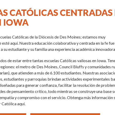
AS CATÓLICAS CENTRADAS
N IOWA
scuelas Católicas de la Diócesis de Des Moines; estamos muy
esté aquí. Nuestra educación colaborativa y centrada en la fe fue
 a su estudiante y su familia una experiencia académica innovadora
os de estar entre tantas escuelas Católicas valiosas en Iowa. Te
 regiones: el metro de Des Moines, Council Bluffs y comunidades r
Harlan), que atienden a más de 6.100 estudiantes. Nuestras asociac
es, estudiantes y parroquias brindan actividades experimentales b
diseñadas para generar confianza, facilitar la resolución de proble
ades de pensamiento crítico, todo mientras se construye una base s
, empatía y compromiso con el servicio. Obtenga más información
 Católica aquí.