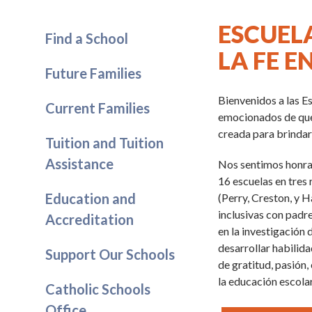
ESCUEL
Find a School
LA FE E
Future Families
Bienvenidos a las E
Current Families
emocionados de que 
creada para brindar
Tuition and Tuition
Assistance
Nos sentimos honrad
16 escuelas en tres
Education and
(Perry, Creston, y 
inclusivas con padr
Accreditation
en la investigación 
desarrollar habilid
Support Our Schools
de gratitud, pasión
la educación escolar
Catholic Schools
Office