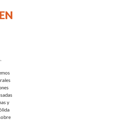
 EN
.
nemos
urales
iones
asadas
mas y
ólida
 sobre